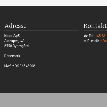
Adresse​
Kontakt
Nobe ApS
​☎ Tel:
+45 86 
Astrupvej 4A
✉ E-mail:
inf
8550 Ryomgård
​Dänemark
MwSt: DK 36548908​