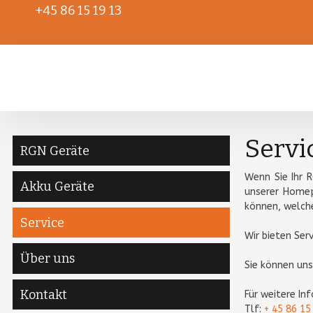
+45 86 15 19 13
Servi
RGN Geräte
Wenn Sie Ihr 
Akku Geräte
unserer Homep
können, welch
Service
Wir bieten Ser
Über uns
Sie können uns
Kontakt
​Für weitere I
Tlf:
+ 45 86 15